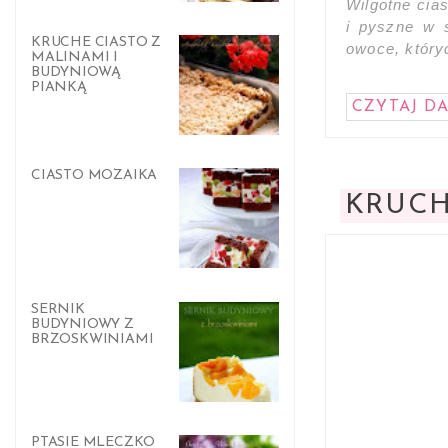
Wilgotne cia
i pyszne w 
KRUCHE CIASTO Z
owoce, któryc
MALINAMI I
BUDYNIOWĄ
PIANKĄ
CZYTAJ DA
CIASTO MOZAIKA
KRUCH
SERNIK
BUDYNIOWY Z
BRZOSKWINIAMI
PTASIE MLECZKO