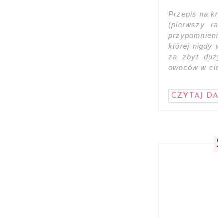
Przepis na k
(pierwszy r
przypomnieni
której nigdy
za zbyt duż
owoców w cie
CZYTAJ DA