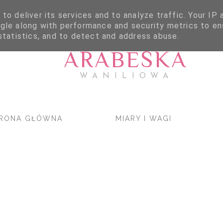
to deliver its services and to analyze traffic. Your IP
gle along with performance and security metrics to en
statistics, and to detect and address abuse.
ARABESKA
WANILIOWA
RONA GŁÓWNA
MIARY I WAGI