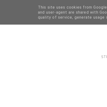
This site uses cookies from Google 
and user-agent are shared with Goo
quality of service, generate usage 
ST