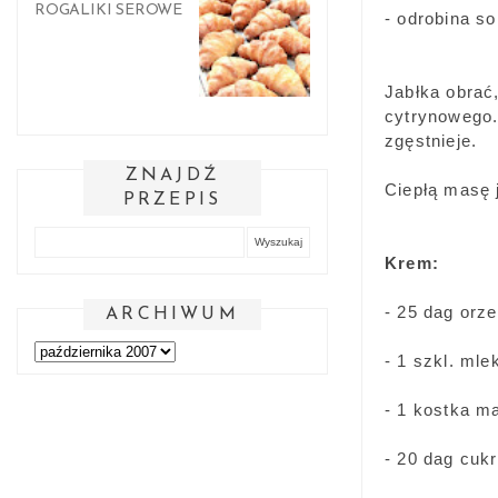
ROGALIKI SEROWE
- odrobina s
Jabłka obrać,
cytrynowego.
zgęstnieje.
ZNAJDŹ
Ciepłą masę 
PRZEPIS
Krem:
- 25 dag orz
ARCHIWUM
- 1 szkl. mle
- 1 kostka m
- 20 dag cuk