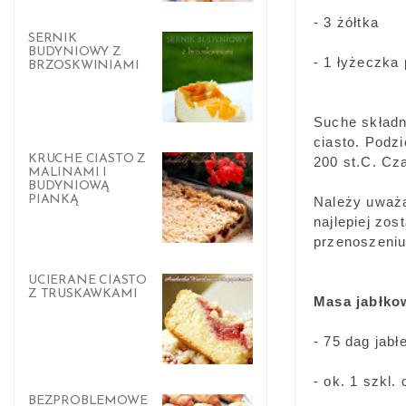
- 3 żółtka
SERNIK
BUDYNIOWY Z
- 1 łyżeczka
BRZOSKWINIAMI
Suche składn
ciasto. Podz
KRUCHE CIASTO Z
200 st.C. Cza
MALINAMI I
BUDYNIOWĄ
PIANKĄ
Należy uważa
najlepiej zos
przenoszeniu,
UCIERANE CIASTO
Z TRUSKAWKAMI
Masa jabłko
- 75 dag jabł
- ok. 1 szkl.
BEZPROBLEMOWE