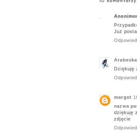
10 komentarzy
Anonimo
Przypadko
Już posta
Odpowie
Arabesk
Dziękuję 
Odpowie
margot
1
nazwa pas
dziękuję 
zdjęcie
Odpowie