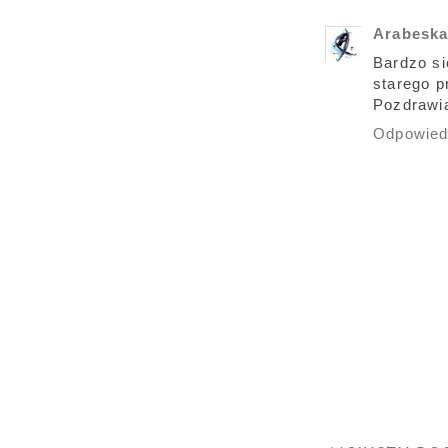
Arabesk
Bardzo si
starego p
Pozdrawi
Odpowie