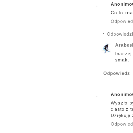
Anonimo
Co to zna
Odpowie
Odpowiedz
Arabe
Inaczej
smak.
Odpowiedz
Anonimo
Wyszło py
ciasto z t
Dziękuję 
Odpowie