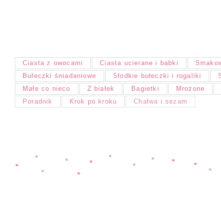
Ciasta z owocami
Ciasta ucierane i babki
Smakow
Bułeczki śniadaniowe
Słodkie bułeczki i rogaliki
Małe co nieco
Z białek
Bagietki
Mrożone
Poradnik
Krok po kroku
Chałwa i sezam