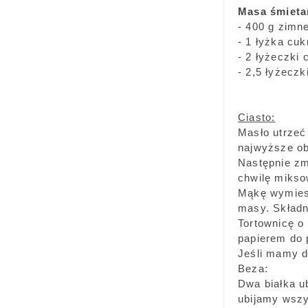
Masa śmiet
- 400 g zimn
- 1 łyżka cuk
- 2 łyżeczki 
- 2,5 łyżeczk
Ciasto:
Masło utrzeć
najwyższe ob
Następnie zm
chwilę mikso
Mąkę wymiesz
masy. Składn
Tortownicę o
papierem do 
Jeśli mamy dw
Beza:
Dwa białka ub
ubijamy wszy