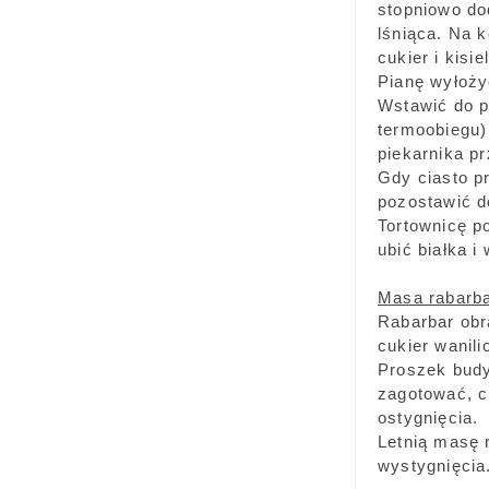
stopniowo dod
lśniąca. Na k
cukier i kisiel
Pianę wyłoży
Wstawić do p
termoobiegu) 
piekarnika pr
Gdy ciasto pr
pozostawić d
Tortownicę p
ubić białka i
Masa rabarb
Rabarbar obr
cukier wanil
Proszek budy
zagotować, c
ostygnięcia.
Letnią masę 
wystygnięcia