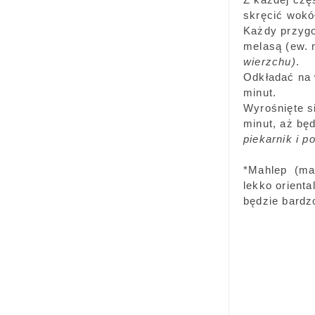
skręcić wokół
Każdy przygo
melasą (ew. 
wierzchu)
.
Odkładać na 
minut.
Wyrośnięte s
minut, aż bę
piekarnik i p
*Mahlep (mah
lekko orient
będzie bardz