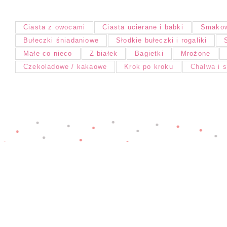
Ciasta z owocami
Ciasta ucierane i babki
Smakow
Bułeczki śniadaniowe
Słodkie bułeczki i rogaliki
Małe co nieco
Z białek
Bagietki
Mrożone
Czekoladowe / kakaowe
Krok po kroku
Chałwa i 