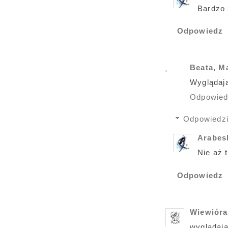
Bardzo 
Odpowiedz
Beata, M
Wyglądają
Odpowie
Odpowiedz
Arabe
Nie aż 
Odpowiedz
Wiewióra
wyglądają