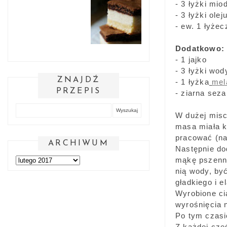
- 3 łyżki mio
- 3 łyżki olej
- ew. 1 łyże
Dodatkowo:
- 1 jajko
- 3 łyżki wod
ZNAJDŹ
- 1 łyżka
mel
PRZEPIS
- ziarna sez
W dużej misc
masa miała k
pracować (na
ARCHIWUM
Następnie do
mąkę pszenną
nią wody, by
gładkiego i e
Wyrobione cia
wyrośnięcia 
Po tym czasi
Z każdej czę