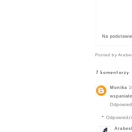
Na podstawi
Posted by
Arabe
7 komentarzy:
Monika
1
wspaniałe
Odpowie
Odpowiedz
Arabe