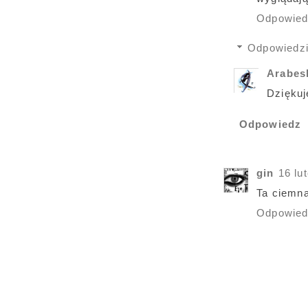
Odpowie
Odpowiedz
Arabe
Dziękuj
Odpowiedz
gin
16 lu
Ta ciemna
Odpowie