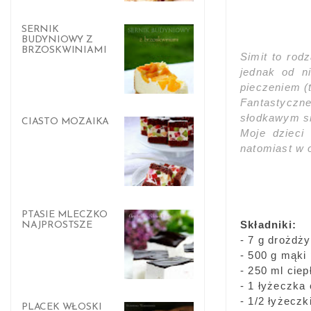
SERNIK
BUDYNIOWY Z
BRZOSKWINIAMI
Simit to rod
jednak od n
pieczeniem (t
Fantastyczne
słodkawym s
CIASTO MOZAIKA
Moje dzieci
natomiast w 
PTASIE MLECZKO
Składniki:
NAJPROSTSZE
- 7 g drożdż
- 500 g mąki
- 250 ml ciep
- 1 łyżeczka
- 1/2 łyżeczki
PLACEK WŁOSKI