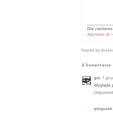
___________
Dla zaintere
Apynews.pl
–
Posted by
Arabe
2 komentarze:
gin
7 gru
Wygląda p
Odpowie
piegusek