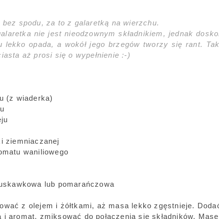
k bez spodu, za to z galaretką na wierzchu.
alaretka nie jest nieodzownym składnikiem, jednak doskon
u lekko opada, a wokół jego brzegów tworzy się rant. Ta
iasta aż prosi się o wypełnienie :-)
u (z wiaderka)
ru
eju
ki ziemniaczanej
romatu waniliowego
truskawkowa lub pomarańczowa
ować z olejem i żółtkami, aż masa lekko zgęstnieje. Dod
 i aromat, zmiksować do połączenia się składników. Mas