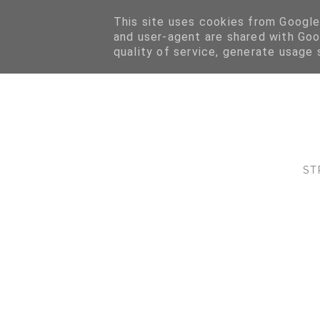
This site uses cookies from Google 
and user-agent are shared with Goo
quality of service, generate usage 
ST