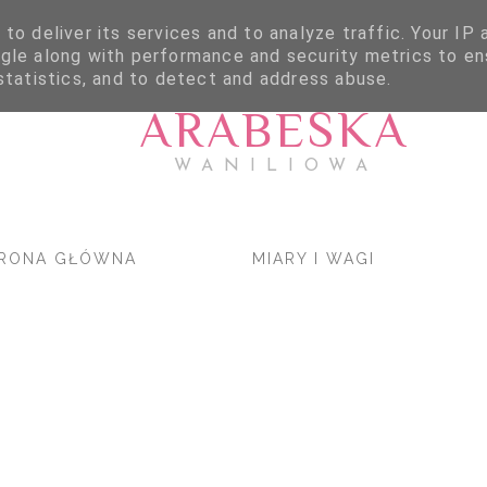
to deliver its services and to analyze traffic. Your IP
gle along with performance and security metrics to en
statistics, and to detect and address abuse.
ARABESKA
WANILIOWA
RONA GŁÓWNA
MIARY I WAGI