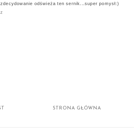
 zdecydowanie odświeża ten sernik...super pomysł:)
dz
ST
STRONA GŁÓWNA