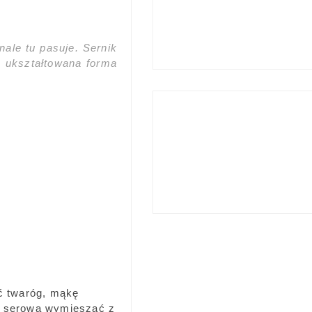
ale tu pasuje. Sernik
k ukształtowana forma
ać twaróg, mąkę
ę serową wymieszać z