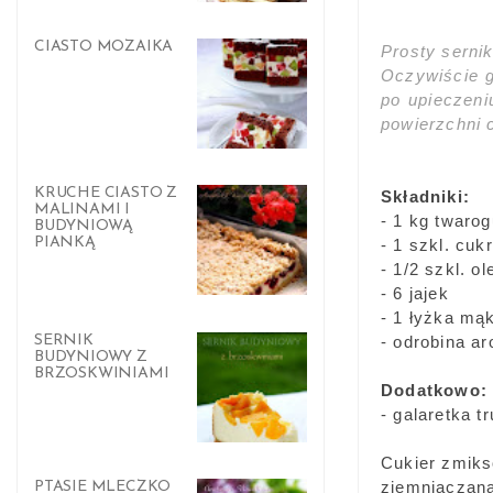
CIASTO MOZAIKA
Prosty serni
Oczywiście g
po upieczeni
powierzchni c
KRUCHE CIASTO Z
Składniki:
MALINAMI I
- 1 kg twarog
BUDYNIOWĄ
PIANKĄ
- 1 szkl. cuk
- 1/2 szkl. ol
- 6 jajek
- 1 łyżka mą
SERNIK
- odrobina a
BUDYNIOWY Z
BRZOSKWINIAMI
Dodatkowo:
- galaretka 
Cukier zmiks
ziemniaczaną
PTASIE MLECZKO