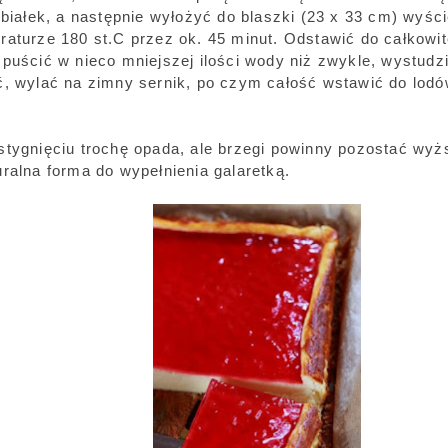
z białek, a następnie wyłożyć do blaszki (23 x 33 cm) wyśc
raturze 180 st.C przez ok. 45 minut. Odstawić do całkowi
puścić w nieco mniejszej ilości wody niż zwykle, wystudzi
ć, wylać na zimny sernik, po czym całość wstawić do lodó
stygnięciu trochę opada, ale brzegi powinny pozostać wy
ralna forma do wypełnienia galaretką.