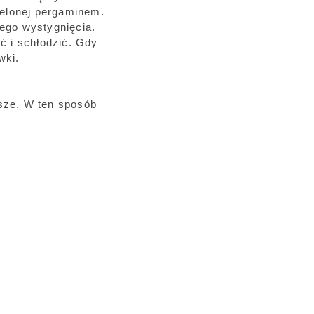
ielonej pergaminem.
tego wystygnięcia.
ć i schłodzić. Gdy
wki.
ższe. W ten sposób