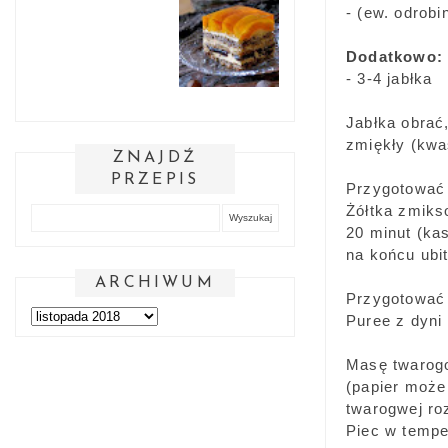
- (ew. odrob
Dodatkowo:
- 3-4 jabłka
Jabłka obrać
zmiękły (kwa
ZNAJDŹ
PRZEPIS
Przygotować
Żółtka zmiks
20 minut (ka
na końcu ubit
ARCHIWUM
Przygotować
Puree z dyni
Masę twarogo
(papier może
twarogwej ro
Piec w tempe