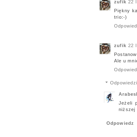
zufik
22 
Piękny ka
trio:-)
Odpowie
zufik
22 
Postanowi
Ale u mni
Odpowie
Odpowiedz
Arabe
Jeżeli 
niższej
Odpowiedz