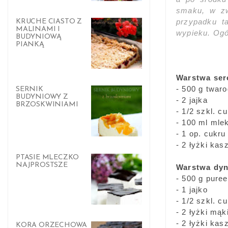
smaku, w zw
przypadku t
KRUCHE CIASTO Z
MALINAMI I
wypieku. Ogól
BUDYNIOWĄ
PIANKĄ
Warstwa ser
- 500 g twar
SERNIK
BUDYNIOWY Z
- 2 jajka
BRZOSKWINIAMI
- 1/2 szkl. c
- 100 ml mle
- 1 op. cukru
- 2 łyżki ka
PTASIE MLECZKO
NAJPROSTSZE
Warstwa dyn
- 500 g puree
- 1 jajko
- 1/2 szkl. c
- 2 łyżki mąk
- 2 łyżki ka
KORA ORZECHOWA