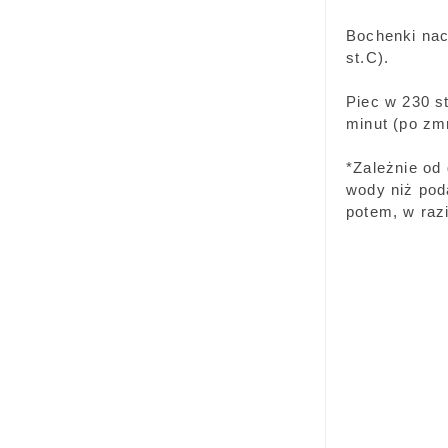
Bochenki nac
st.C).
Piec w 230 st
minut (po zm
*Zależnie od
wody niż pod
potem, w raz