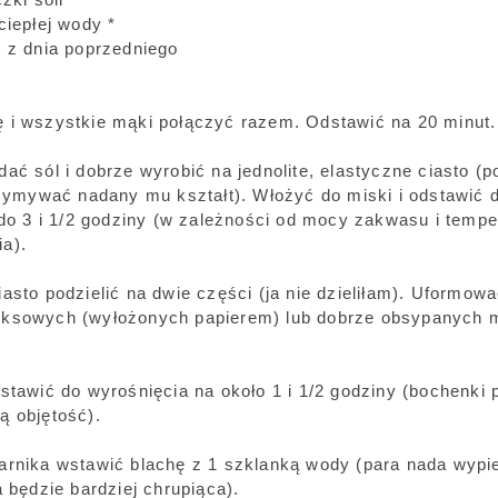
ciepłej wody *
n z dnia poprzedniego
 i wszystkie mąki połączyć razem. Odstawić na 20 minut.
ać sól i dobrze wyrobić na jednolite, elastyczne ciasto (p
trzymywać nadany mu kształt). Włożyć do miski i odstawić 
 do 3 i 1/2 godziny (w zależności od mocy zakwasu i tempe
a).
asto podzielić na dwie części (ja nie dzieliłam). Uformow
eksowych (wyłożonych papierem) lub dobrze obsypanych 
dstawić do wyrośnięcia na około 1 i 1/2 godziny (bochenki
ą objętość).
arnika wstawić blachę z 1 szklanką wody (para nada wypi
a będzie bardziej chrupiąca).