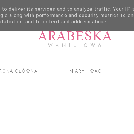
to deliver its services and to analyze traffic. Your IP
gle along with performance and security metrics to en
statistics, and to detect and address abuse.
ARABESKA
WANILIOWA
RONA GŁÓWNA
MIARY I WAGI