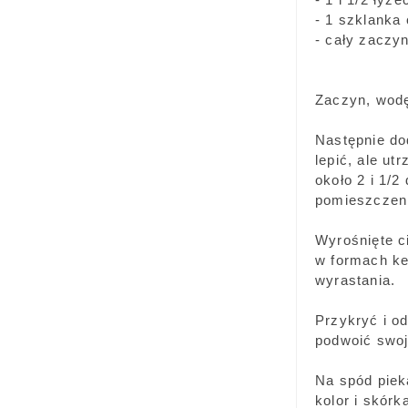
- 1 szklanka 
- cały zaczy
Zaczyn, wodę
Następnie dod
lepić, ale u
około 2 i 1/2
pomieszczeni
Wyrośnięte ci
w formach k
wyrastania.
Przykryć i o
podwoić swoj
Na spód piek
kolor i skórk