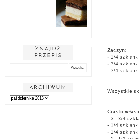
ZNAJDŹ
Zaczyn:
PRZEPIS
- 1/4 szklan
- 3/4 szklank
- 3/4 szklank
ARCHIWUM
Wszystkie sk
Ciasto właś
- 2 i 3/4 szk
- 1/4 szklank
- 1/4 szklank
- 1 i 1/2 łyże