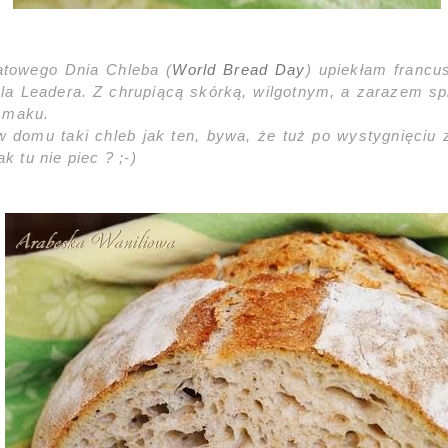
atowego Dnia Chleba (
World Bread Day
) upiekłam francu
la Leadera. Z chrupiącą skórką, wilgotnym, a zarazem s
smaku.
w domu taki chleb jak ten, bywa, że tuż po wystygnięciu
ak tu nie piec ? ;-)