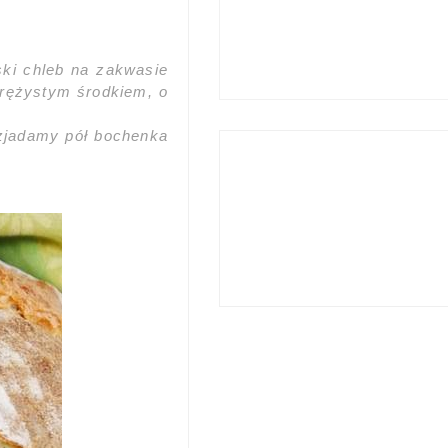
ski chleb na zakwasie
prężystym środkiem, o
 zjadamy pół bochenka