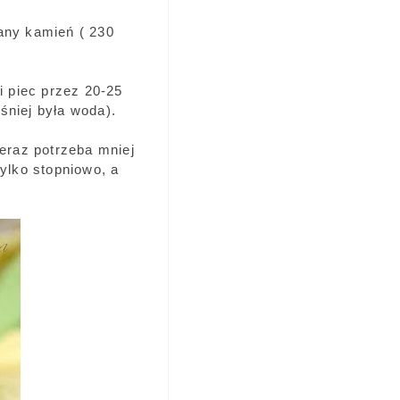
any kamień ( 230
i piec przez 20-25
śniej była woda).
ieraz potrzeba mniej
ylko stopniowo, a