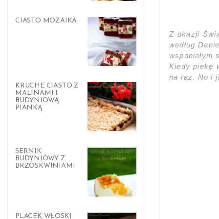
CIASTO MOZAIKA
Z okazji Świ
według Danie
wspaniałym 
Kiedy piekę 
na raz. No i j
KRUCHE CIASTO Z
MALINAMI I
BUDYNIOWĄ
PIANKĄ
SERNIK
BUDYNIOWY Z
BRZOSKWINIAMI
PLACEK WŁOSKI