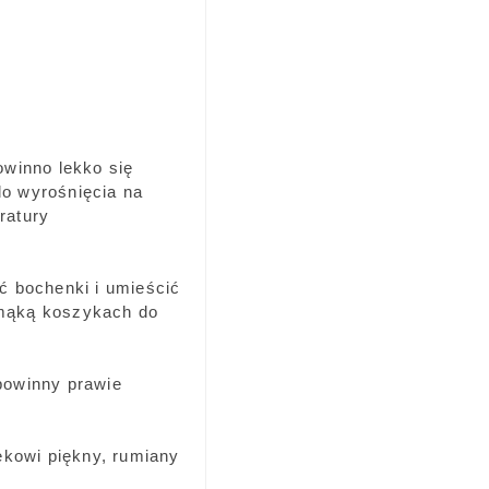
owinno lekko się
do wyrośnięcia na
ratury
ać bochenki i umieścić
mąką koszykach do
 powinny prawie
ekowi piękny, rumiany