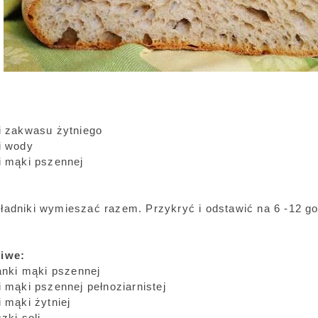
ki zakwasu żytniego
i wody
i mąki pszennej
ładniki wymieszać razem. Przykryć i odstawić na 6 -12 go
ciwe:
lanki mąki pszennej
i mąki pszennej pełnoziarnistej
i mąki żytniej
czki soli