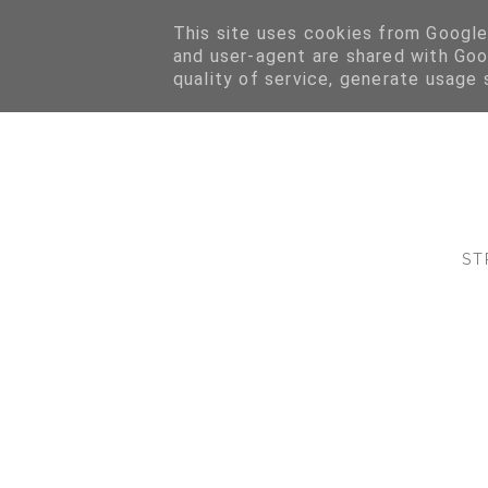
This site uses cookies from Google 
and user-agent are shared with Goo
quality of service, generate usage 
ST