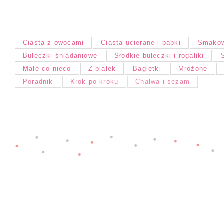
Ciasta z owocami
Ciasta ucierane i babki
Smakow
Bułeczki śniadaniowe
Słodkie bułeczki i rogaliki
Małe co nieco
Z białek
Bagietki
Mrożone
Poradnik
Krok po kroku
Chałwa i sezam