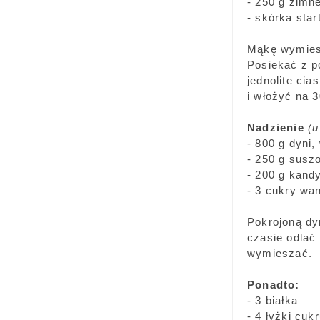
- 250 g zimn
- skórka sta
Mąkę wymiesz
Posiekać z p
jednolite cia
i włożyć na 
Nadzienie
(u
- 800 g dyni,
- 250 g susz
- 200 g kand
- 3 cukry wa
Pokrojoną dy
czasie odlać
wymieszać.
Ponadto:
- 3 białka
- 4 łyżki cuk