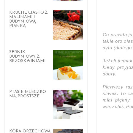
KRUCHE CIASTO Z
MALINAMI I
BUDYNIOWĄ
PIANKĄ
Co prawda ju
takie oto cia
dyni (dlatego
SERNIK
BUDYNIOWY Z
Jeżeli jednak
BRZOSKWINIAMI
kiedy przyjd
dobry.
Pierwszy raz
PTASIE MLECZKO
śliwek. To c
NAJPROSTSZE
miał piękny
wierzchu. Po
KORA ORZECHOWA