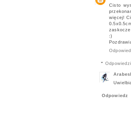
Cisto wy
przekonan
więcej! C
0.5x0.5c
zaskoczen
:)
Pozdrawi
Odpowie
Odpowiedz
Arabe
Uwielbi
Odpowiedz