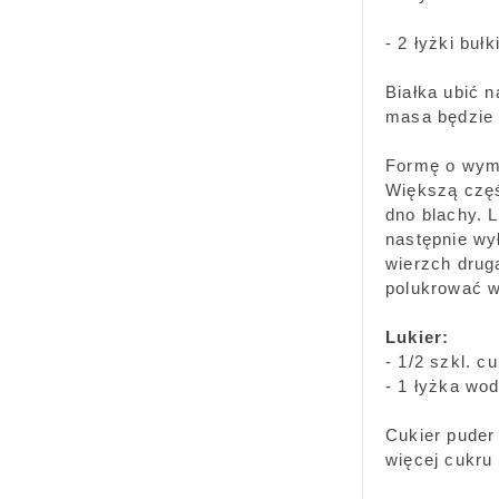
- 2 łyżki bułki
Białka ubić 
masa będzie g
Formę o wymi
Większą częś
dno blachy. 
następnie wy
wierzch drug
polukrować w
Lukier:
- 1/2 szkl. c
- 1 łyżka wo
Cukier puder
więcej cukru