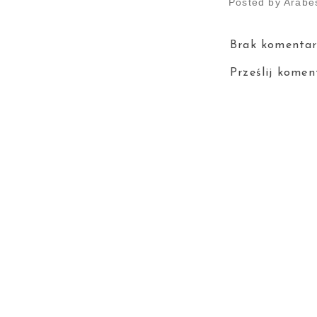
Posted by
Arabe
Brak komentar
Prześlij komen