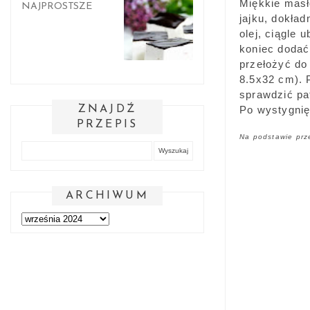
Miękkie masł
NAJPROSTSZE
jajku, dokła
olej, ciągle
koniec dodać
przełożyć do
8.5x32 cm). P
sprawdzić pa
ZNAJDŹ
Po wystygnię
PRZEPIS
Na podstawie prz
ARCHIWUM