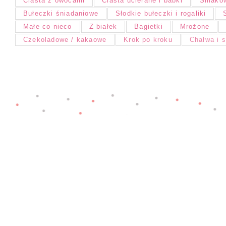
Ciasta z owocami
Ciasta ucierane i babki
Smakow
Bułeczki śniadaniowe
Słodkie bułeczki i rogaliki
Małe co nieco
Z białek
Bagietki
Mrożone
Czekoladowe / kakaowe
Krok po kroku
Chałwa i 