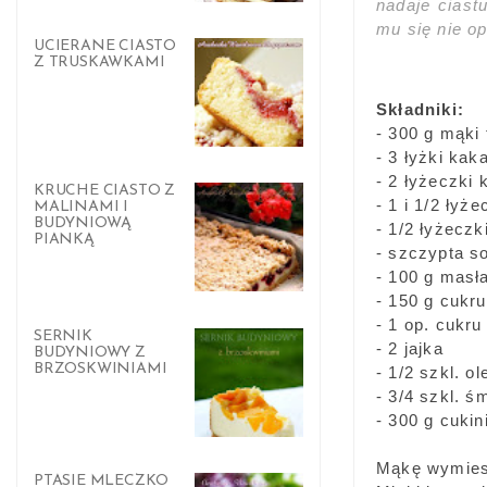
nadaje ciast
mu się nie op
UCIERANE CIASTO
Z TRUSKAWKAMI
Składniki:
- 300 g mąki 
- 3 łyżki kak
- 2 łyżeczki
KRUCHE CIASTO Z
- 1 i 1/2 łyż
MALINAMI I
BUDYNIOWĄ
- 1/2 łyżecz
PIANKĄ
- szczypta so
- 100 g masł
- 150 g cukr
- 1 op. cukru
SERNIK
- 2 jajka
BUDYNIOWY Z
BRZOSKWINIAMI
- 1/2 szkl. ol
- 3/4 szkl. 
- 300 g cukini
Mąkę wymiesz
PTASIE MLECZKO