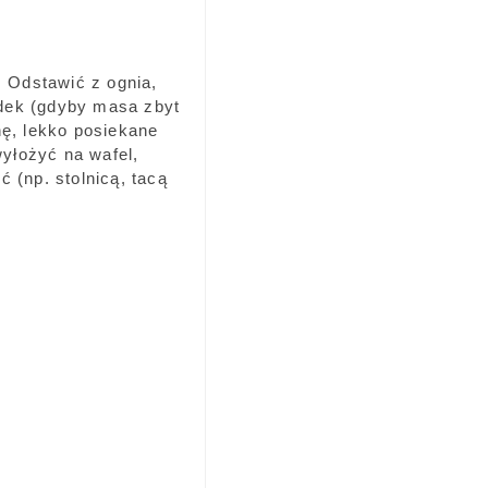
. Odstawić z ognia,
dek (gdyby masa zbyt
nę, lekko posiekane
yłożyć na wafel,
 (np. stolnicą, tacą