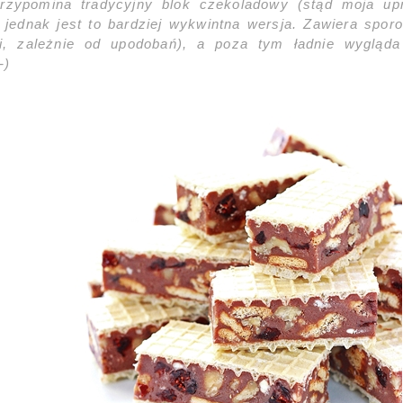
 przypomina tradycyjny blok czekoladowy (stąd moja u
le jednak jest to bardziej wykwintna wersja. Zawiera spo
ki, zależnie od upodobań), a poza tym ładnie wygląd
-)