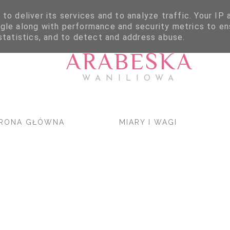
to deliver its services and to analyze traffic. Your IP
gle along with performance and security metrics to en
statistics, and to detect and address abuse.
ARABESKA
WANILIOWA
RONA GŁÓWNA
MIARY I WAGI