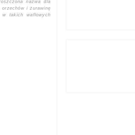
proszczona nazwa dla
ro orzechów i żurawinę
a w takich waflowych