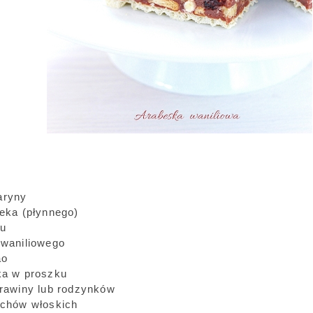
aryny
leka (płynnego)
ru
 waniliowego
ao
eka w proszku
żurawiny lub rodzynków
zechów włoskich