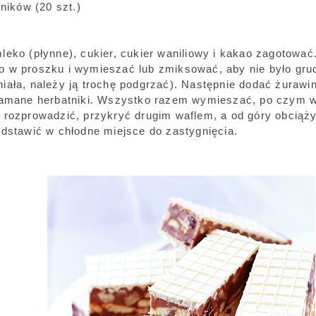
tników (20 szt.)
leko (płynne), cukier, cukier waniliowy i kakao zagotować
 w proszku i wymieszać lub zmiksować, aby nie było gru
iała, należy ją trochę podgrzać). Następnie dodać żurawi
łamane herbatniki. Wszystko razem wymieszać, po czym w
 rozprowadzić, przykryć drugim waflem, a od góry obciążyć
Odstawić w chłodne miejsce do zastygnięcia.