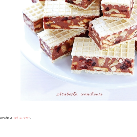
mysłu z
tej strony
.