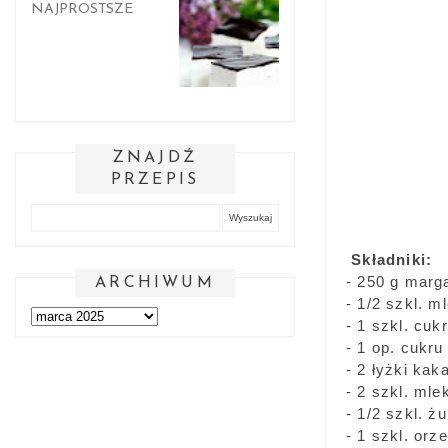
NAJPROSTSZE
ZNAJDŹ
PRZEPIS
Składniki:
- 250 g marg
ARCHIWUM
- 1/2 szkl. m
- 1 szkl. cuk
- 1 op. cukru
- 2 łyżki kak
- 2 szkl. ml
- 1/2 szkl. 
- 1 szkl. or