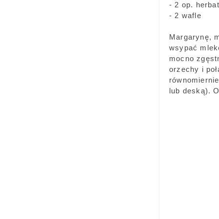
- 2 op. herba
- 2 wafle
Margarynę, m
wsypać mleko
mocno zgęstn
orzechy i po
równomiernie
lub deską). 