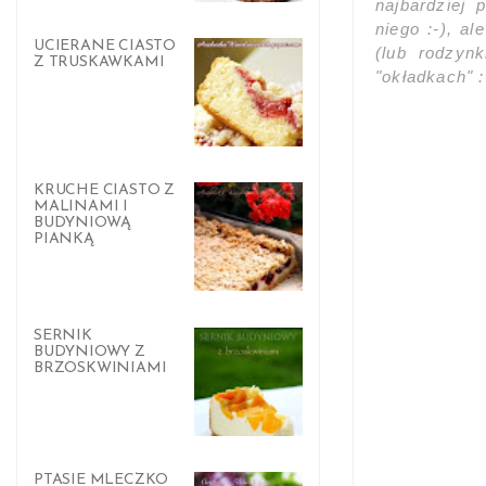
najbardziej
niego :-), a
UCIERANE CIASTO
(lub rodzyn
Z TRUSKAWKAMI
"okładkach" :
KRUCHE CIASTO Z
MALINAMI I
BUDYNIOWĄ
PIANKĄ
SERNIK
BUDYNIOWY Z
BRZOSKWINIAMI
PTASIE MLECZKO