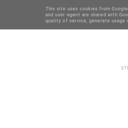
This site uses cookies from Google 
and user-agent are shared with Goo
quality of service, generate usage 
ST