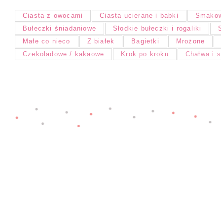
Ciasta z owocami
Ciasta ucierane i babki
Smakow
Bułeczki śniadaniowe
Słodkie bułeczki i rogaliki
Małe co nieco
Z białek
Bagietki
Mrożone
Czekoladowe / kakaowe
Krok po kroku
Chałwa i 