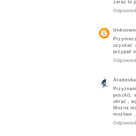
zaraz to 
Odpowie
Unknow
Przymier
uzyskać 
przypali 
Odpowie
Arabesk
Przyznam
puszki), 
obrać , w
Można też
możliwe ,
Odpowie