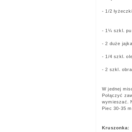
- 1/2 łyżeczki
- 1¼ szkl. pu
- 2 duże jajk
- 1/4 szkl. ol
- 2 szkl. obr
W jednej mis
Połączyć zaw
wymieszać. N
Piec 30-35 m
Kruszonka: