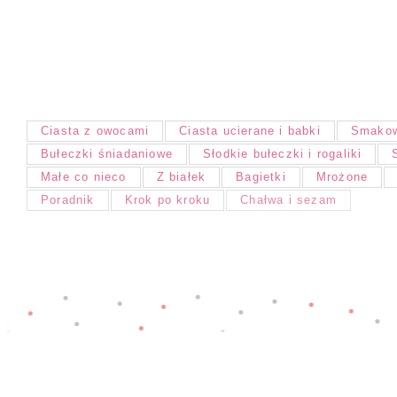
Ciasta z owocami
Ciasta ucierane i babki
Smakow
Bułeczki śniadaniowe
Słodkie bułeczki i rogaliki
Małe co nieco
Z białek
Bagietki
Mrożone
Poradnik
Krok po kroku
Chałwa i sezam