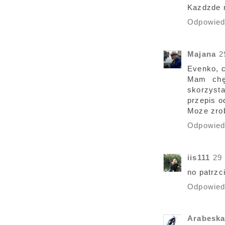
Kazdzde m
Odpowie
Majana
2
Evenko, c
Mam chęć
skorzyst
przepis od
Moze zrob
Odpowie
iis111
29
no patrzc
Odpowie
Arabesk