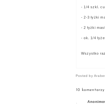
- 1/4 szkl. c
- 2-3 łyżki m
- 2 łyżki mas
- ok. 1/4 ły
Wszystko raz
Posted by
Arabe
10 komentarzy
Anonimo