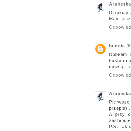
Arabesk
Dziękuję :
Mam jeszc
Odpowie
buncia
3
Robiłam o
tłuste i 
mówiąc to
Odpowie
Arabesk
Pierwsze 
przepis) 
A przy o
zastępuj
P.S. Tak 