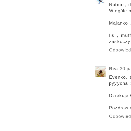
Notme , d
W ogóle o
Majanko ,
Iis , muf
zaskoczył
Odpowie
Bea
30 p
Evenko, s
pyyycha :
Dziekuje 
Pozdrawi
Odpowie