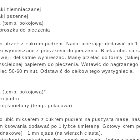
ąki ziemniaczanej
ąki pszennej
a (temp. pokojowa)
 proszku do pieczenia
o utrzeć z cukrem pudrem. Nadal ucierając dodawać po 1 ż
ąki wymieszane z proszkiem do pieczenia. Białka ubić na 
wej i delikatnie wymieszać. Masę przelać do formy (takiej
yścielonej papierem do pieczenia. Wstawić do nagrzanego 
piec 50-60 minut. Odstawić do całkowitego wystygnięcia.
a (temp. pokojowa)*
kru pudru
nej śmietany (temp. pokojowa)
o ubić mikserem z cukrem pudrem na puszystą masę, nas
miksowania dodawać po 1 łyżce śmietanę. Gotowy krem pod
dnakowe) i 1 mniejsza (na wierzch ciasta).
iszkopt przekroić na dwa jednakowe blaty. Jeden z nich