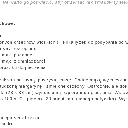
, ale warto go poświęcić, aby otrzymać tak smakowity ef
echowe:
ru
lonych orzechów włoskich (+ kilka łyżek do posypania po 
ryny, roztopionej
ki mąki pszennej
ki mąki ziemniaczanej
 proszku do pieczenia
 cukrem na jasną, puszystą masę. Dodać mąkę wymieszan
studzoną margarynę i zmielone orzechy. Ostrożnie, ale do
zki (23 x 33 cm) wyścielonej papierem do pieczenia. Wstaw
o 180 st.C i piec ok. 30 minut (do suchego patyczka). Wys
lonego sera białego
u pudru