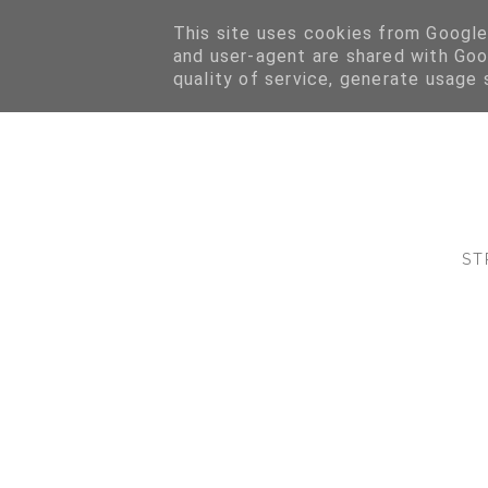
This site uses cookies from Google 
and user-agent are shared with Goo
quality of service, generate usage 
ST