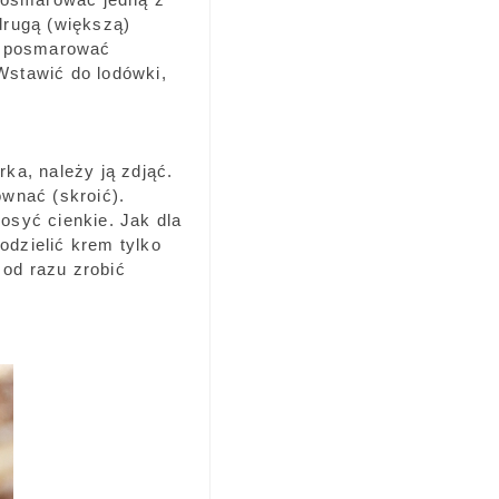
drugą (większą)
a posmarować
stawić do lodówki,
rka, należy ją zdjąć.
ównać (skroić).
syć cienkie. Jak dla
odzielić krem tylko
 od razu zrobić