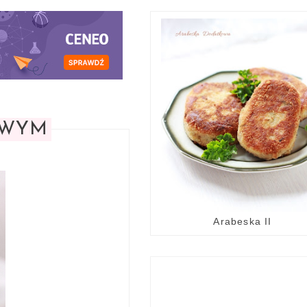
OWYM
Arabeska II