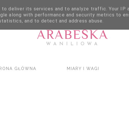
to deliver its services and to analyze traffic. Your IP
gle along with performance and security metrics to en
statistics, and to detect and address abuse.
ARABESKA
WANILIOWA
RONA GŁÓWNA
MIARY I WAGI