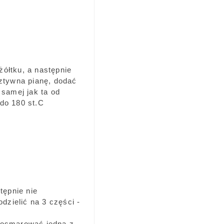
ółtku, a następnie
sztywna pianę, dodać
 samej jak ta od
do 180 st.C
tępnie nie
zielić na 3 części -
 posmarować jedną z