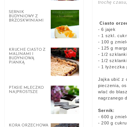
trochę czasu
SERNIK
BUDYNIOWY Z
BRZOSKWINIAMI
Ciasto orz
- 6 jajek
- 1 szkl. cuk
- 100 g zmie
- 125 g marga
KRUCHE CIASTO Z
- 1/2 szklan
MALINAMI I
BUDYNIOWĄ
- 1/2 szklan
PIANKĄ
- 1 łyżeczka
Jajka ubić z
pieczenia, o
PTASIE MLECZKO
wlać do blas
NAJPROSTSZE
nagrzanego d
Sernik:
- 600 g zmie
- 200 g cukr
KORA ORZECHOWA