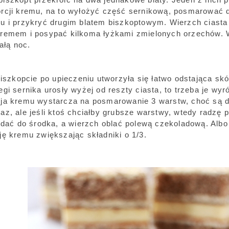
rcji kremu, na to wyłożyć część sernikową, posmarować 
u i przykryć drugim blatem biszkoptowym. Wierzch ciast
remem i posypać kilkoma łyżkami zmielonych orzechów. W
całą noc.
biszkopcie po upieczeniu utworzyła się łatwo odstająca skó
gi sernika urosły wyżej od reszty ciasta, to trzeba je wyr
ja kremu wystarcza na posmarowanie 3 warstw, choć są do
z, ale jeśli ktoś chciałby grubsze warstwy, wtedy radzę p
i dać do środka, a wierzch oblać polewą czekoladową. Albo
ję kremu zwiększając składniki o 1/3.