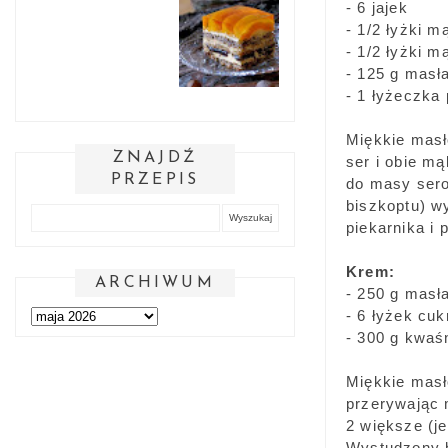
- 6 jajek
- 1/2 łyżki m
- 1/2 łyżki m
- 125 g masł
- 1 łyżeczka
Miękkie masł
ZNAJDŹ
ser i obie m
PRZEPIS
do masy sero
biszkoptu) w
piekarnika i 
Krem:
ARCHIWUM
- 250 g masł
- 6 łyżek cu
- 300 g kwaś
Miękkie masł
przerywając 
2 większe (je
Wystudzony b