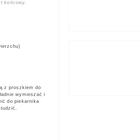
ekt końcowy.
wierzchu)
ą z proszkiem do
kładnie wymieszać i
ić do piekarnika
tudzić.