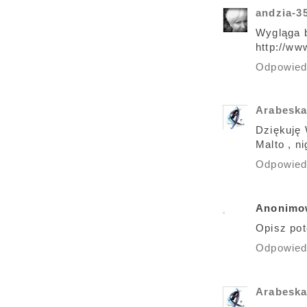
andzia-3
Wygląga b
http://ww
Odpowie
Arabesk
Dziękuję 
Malto , n
Odpowie
Anonimo
Opisz pot
Odpowie
Arabesk