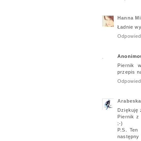
Hanna M
Ładnie wy
Odpowie
Anonimo
Piernik 
przepis 
Odpowie
Arabesk
Dziękuję 
Piernik z
;-)
P.S. Ten
następny 