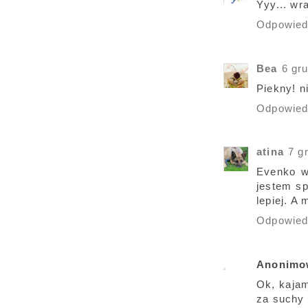
Yyy... wr
Odpowie
Bea
6 gr
Piekny! n
Odpowie
atina
7 g
Evenko w
jestem sp
lepiej. A
Odpowie
Anonimo
Ok, kajam
za suchy 