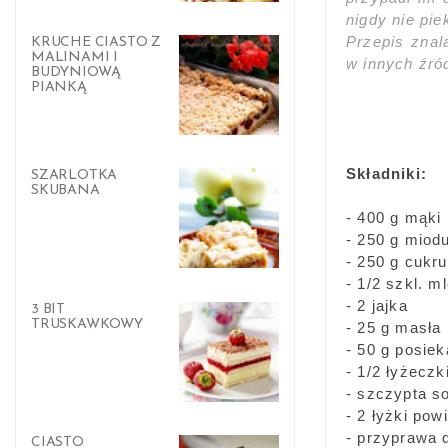
nigdy nie pi
Przepis znal
KRUCHE CIASTO Z
MALINAMI I
w innych źró
BUDYNIOWĄ
PIANKĄ
Składniki:
SZARLOTKA
SKUBANA
- 400 g mąki
- 250 g miod
- 250 g cukru
- 1/2 szkl. m
- 2 jajka
3 BIT
TRUSKAWKOWY
- 25 g masła
- 50 g posiek
- 1/2 łyżeczk
- szczypta so
- 2 łyżki pow
- przyprawa d
CIASTO