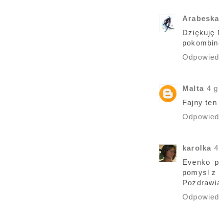
Arabesk
Dziękuję 
pokombin
Odpowie
Malta
4 g
Fajny ten
Odpowie
karolka
4
Evenko p
pomysl z 
Pozdrawi
Odpowie