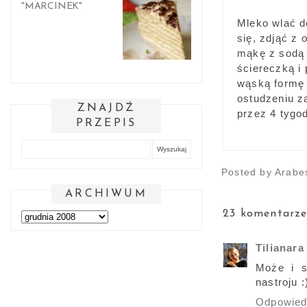
"MARCINEK"
Mleko wlać d
się, zdjąć z 
mąkę z sodą 
ściereczką i
wąską formę 
ostudzeniu za
ZNAJDŹ
przez 4 tygod
PRZEPIS
Posted by
Arabe
ARCHIWUM
23 komentarze
Tilianara
Może i s
nastroju :
Odpowie