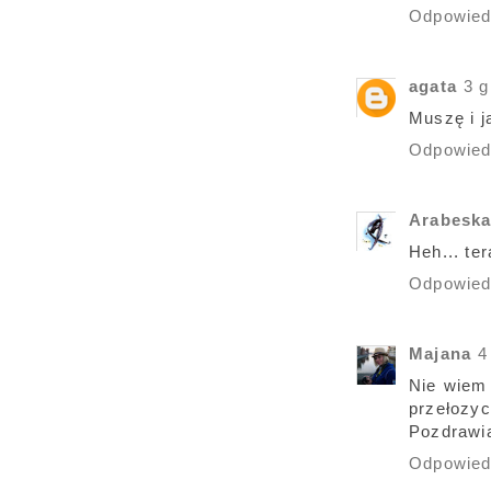
Odpowie
agata
3 g
Muszę i ja
Odpowie
Arabesk
Heh... te
Odpowie
Majana
4
Nie wiem 
przełozyc
Pozdrawia
Odpowie