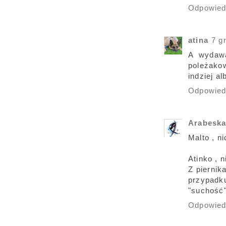
Odpowie
atina
7 g
A wydawa
poleżako
indziej a
Odpowie
Arabesk
Malto , ni
Atinko , 
Z piernik
przypadku
"suchość"
Odpowie