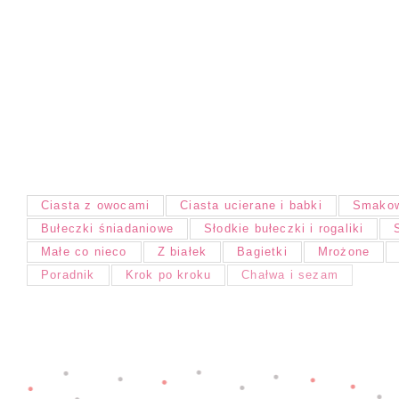
Ciasta z owocami
Ciasta ucierane i babki
Smakow
Bułeczki śniadaniowe
Słodkie bułeczki i rogaliki
Małe co nieco
Z białek
Bagietki
Mrożone
Poradnik
Krok po kroku
Chałwa i sezam