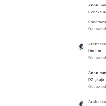
Anonimo
Evenko n
Pozdrawi
Odpowie
Arabesk
Hmmm... w
Odpowie
Anonimo
DZiękuję 
Odpowie
Arabesk