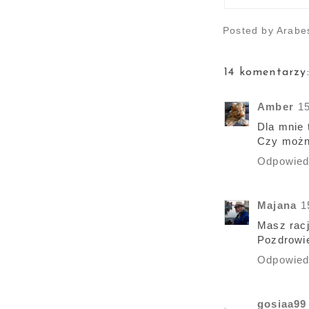
Posted by
Arabe
14 komentarzy
Amber
1
Dla mnie 
Czy możn
Odpowie
Majana
1
Masz racj
Pozdrowie
Odpowie
gosiaa99