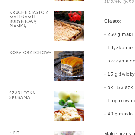
stronie, tyl
KRUCHE CIASTO Z
MALINAMI I
Ciasto:
BUDYNIOWĄ
PIANKĄ
- 250 g mąki
- 1 łyżka cuk
KORA ORZECHOWA
- szczypta so
- 15 g śwież
- ok. 1/3 szk
SZARLOTKA
SKUBANA
- 1 opakowan
- 40 g masła
3 BIT
Mąkę przesia