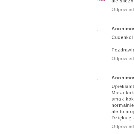
ale slicz
Odpowie
Anonimo
Cudeńko!
Pozdrawi
Odpowie
Anonimo
Upiekłam
Masa koko
smak kok
normalnie
ale to mo
Dziękuję 
Odpowie