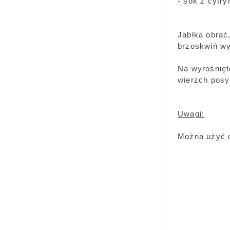
- sok z cytry
Jabłka obrać
brzoskwiń wyj
Na wyrośnięt
wierzch posy
Uwagi:
Można użyć d