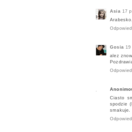
Asia
17 p
Arabesko,
Odpowie
Gosia
19
alez znow
Pozdrawia
Odpowie
Anonimo
Ciasto s
spodzie (
smakuje.
Odpowie