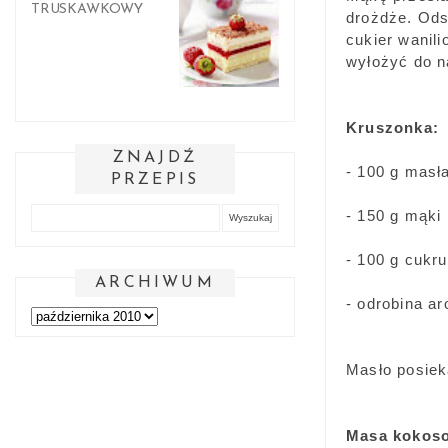
TRUSKAWKOWY
drożdże. Ods
cukier wanili
wyłożyć do n
Kruszonka:
ZNAJDŹ
- 100 g masł
PRZEPIS
- 150 g mąki
- 100 g cukru
ARCHIWUM
- odrobina a
Masło posiek
Masa kokos