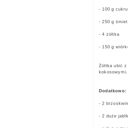
- 100 g cukru
- 250 g śmie
- 4 żółtka
- 150 g wió
Żółtka ubić 
kokosowymi.
Dodatkowo:
- 2 brzoskwin
- 2 duże jabł