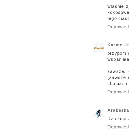
wlasnie z
kokosowe
tego cias
Odpowie
Karmel-i
przypomin
wspaniała
zawsze, 
(zawsze 
chociaż n
Odpowie
Arabesk
Dziękuję 
Odpowie