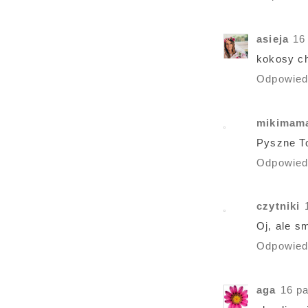
asieja
16
kokosy ch
Odpowie
mikimam
Pyszne To
Odpowie
czytniki
Oj, ale s
Odpowie
aga
16 pa