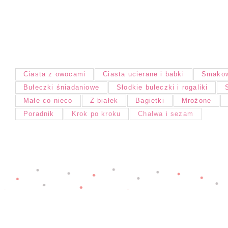
Ciasta z owocami
Ciasta ucierane i babki
Smakow
Bułeczki śniadaniowe
Słodkie bułeczki i rogaliki
Małe co nieco
Z białek
Bagietki
Mrożone
Poradnik
Krok po kroku
Chałwa i sezam