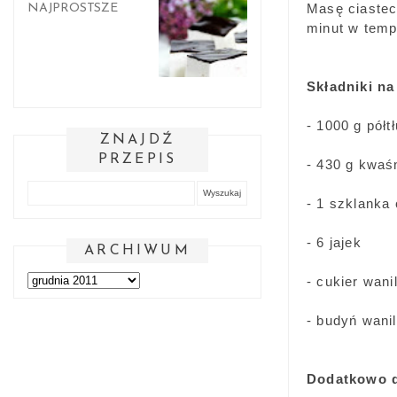
Masę ciastec
NAJPROSTSZE
minut w temp.
Składniki n
- 1000 g półt
ZNAJDŹ
PRZEPIS
- 430 g kwaś
- 1 szklanka
- 6 jajek
ARCHIWUM
- cukier wani
- budyń wani
Dodatkowo d