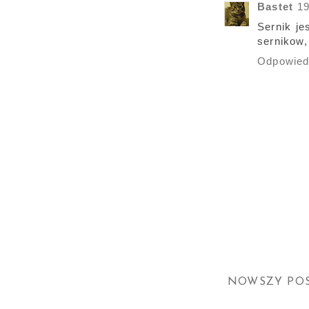
Bastet
19
Sernik je
sernikow, 
Odpowie
NOWSZY PO