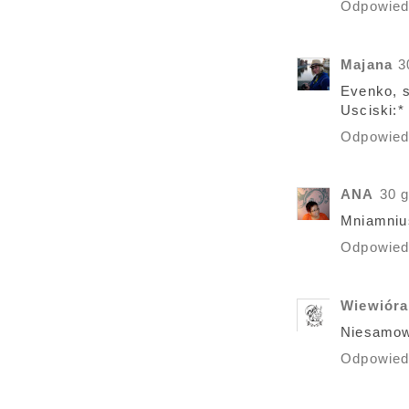
Odpowie
Majana
3
Evenko, s
Usciski:*
Odpowie
ANA
30 g
Mniamniuś
Odpowie
Wiewióra
Niesamowi
Odpowie