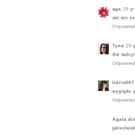
aga
29 gr
ale ten s
Odpowie
Tyna
29 
Ale ładny
Odpowie
lidzia007
wygląda 
Odpowie
Agata di
jakkolwiek