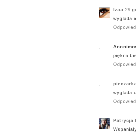
Izaa
29 g
wyglada id
Odpowie
Anonimo
piękna bie
Odpowie
pieczark
wyglada o
Odpowie
Patrycja
Wspaniały