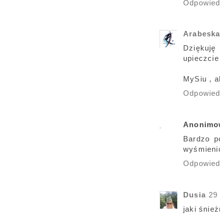
Odpowie
Arabesk
Dziękuję
upieczcie 
MySiu , a
Odpowie
Anonimo
Bardzo p
wyśmienic
Odpowie
Dusia
29
jaki śnie