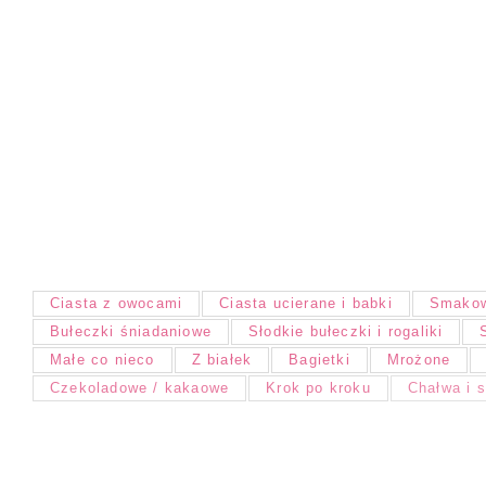
Ciasta z owocami
Ciasta ucierane i babki
Smakow
Bułeczki śniadaniowe
Słodkie bułeczki i rogaliki
Małe co nieco
Z białek
Bagietki
Mrożone
Czekoladowe / kakaowe
Krok po kroku
Chałwa i 