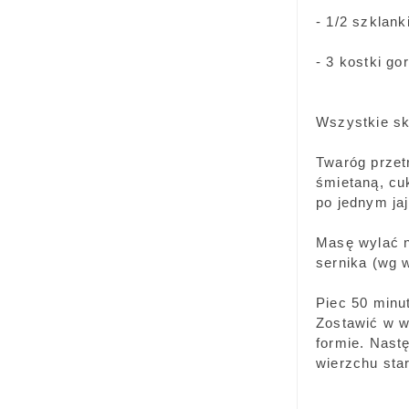
- 1/2 szklank
- 3 kostki go
Wszystkie sk
Twaróg przet
śmietaną, cu
po jednym ja
Masę wylać n
sernika (wg 
Piec 50 minut
Zostawić w w
formie. Nast
wierzchu sta