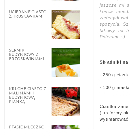
jeszcze mi s
końca moich
UCIERANE CIASTO
Z TRUSKAWKAMI
zadecydował 
spożycia. Sz
takowy na 
Polecam :-)
SERNIK
BUDYNIOWY Z
BRZOSKWINIAMI
Składniki na
- 250 g ciast
- 100 g masł
KRUCHE CIASTO Z
MALINAMI I
BUDYNIOWĄ
PIANKĄ
Ciastka zmie
(lub formy o
wysmarować
PTASIE MLECZKO