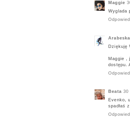
Maggie
3
Wyglada p
Odpowie
Arabesk
Dziękuję
Maggie , 
dostępu. 
Odpowie
Beata
30
Evenko, u
spadłaś z
Odpowie