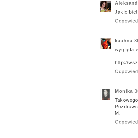
Aleksand
Jakie bie
Odpowie
kachna
3
wygląda w
http://ws
Odpowie
Monika
3
Takowego 
Pozdrawia
M.
Odpowie