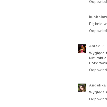
Odpowie
kuchniaw
Pięknie w
Odpowie
Asiek
29
Wygląda fa
Nie robił
Pozdrawi
Odpowie
Angelika
Wygląda u
Odpowie