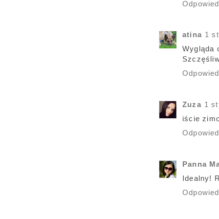
Odpowie
atina
1 s
Wygląda 
Szczęśli
Odpowie
Zuza
1 s
iście zim
Odpowie
Panna M
Idealny! 
Odpowie