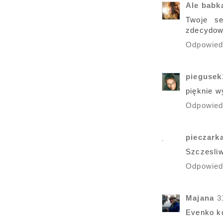
Ale babka
Twoje se
zdecydow
Odpowie
piegusek
pięknie w
Odpowie
pieczark
Szczesli
Odpowie
Majana
3
Evenko k