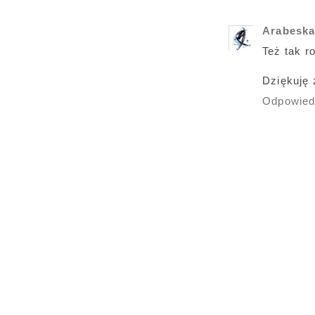
Arabesk
Też tak ro
Dziękuję 
Odpowie