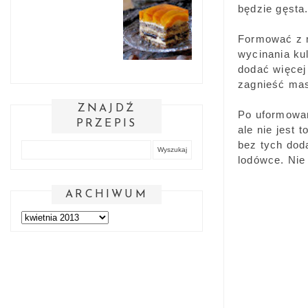
będzie gęsta
Formować z m
wycinania kul
dodać więcej
zagnieść ma
ZNAJDŹ
Po uformowan
PRZEPIS
ale nie jest 
bez tych dod
lodówce. Nie
ARCHIWUM