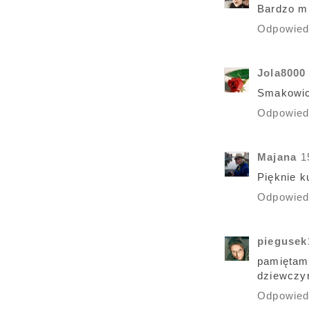
Bardzo mi
Odpowie
Jola8000
Smakowic
Odpowie
Majana
1
Pięknie k
Odpowie
piegusek
pamiętam
dziewczy
Odpowie