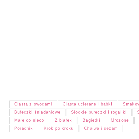
Ciasta z owocami
Ciasta ucierane i babki
Smakow
Bułeczki śniadaniowe
Słodkie bułeczki i rogaliki
Małe co nieco
Z białek
Bagietki
Mrożone
Poradnik
Krok po kroku
Chałwa i sezam