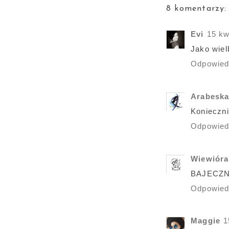
8 komentarzy:
Evi
15 kw
Jako wiel
Odpowie
Arabesk
Koniecznie
Odpowie
Wiewióra
BAJECZN
Odpowie
Maggie
1