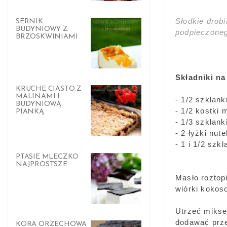
Słodkie drobi
SERNIK
BUDYNIOWY Z
podpieczoneg
BRZOSKWINIAMI
Składniki na
KRUCHE CIASTO Z
MALINAMI I
- 1/2 szklan
BUDYNIOWĄ
- 1/2 kostki 
PIANKĄ
- 1/3 szklank
- 2 łyżki nut
- 1 i 1/2 szk
PTASIE MLECZKO
NAJPROSTSZE
Masło roztop
wiórki kokos
Utrzeć mikse
dodawać prz
KORA ORZECHOWA