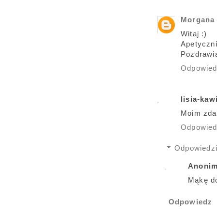
Morgana
Witaj :)
Apetyczni
Pozdrawia
Odpowie
lisia-ka
Moim zdan
Odpowie
Odpowiedz
Anoni
Mąkę do
Odpowiedz