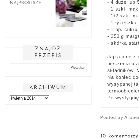
- 4 duże lub 
NAJPROSTSZE
- 1 szkl. mąk
- 1/2 szkl. m
- 1 łyżeczka
- 1 op. cukru
- 250 g marg
- skórka sta
ZNAJDŹ
PRZEPIS
Jajka ubić z
pieczenia ora
składników. M
Na koniec do
wysypanej ta
ARCHIWUM
termoobiegie
Po wystygni
Posted by
Arabe
10 komentarzy