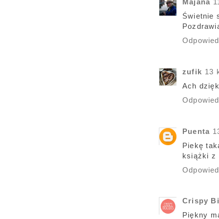
Majana
1
Świetnie 
Pozdrawia
Odpowie
zufik
13 
Ach dzięk
Odpowie
Puenta
1
Piekę tak
książki z
Odpowie
Crispy Bi
Piękny ma