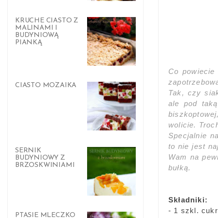
KRUCHE CIASTO Z
MALINAMI I
BUDYNIOWĄ
PIANKĄ
Co powiecie 
zapotrzebowa
CIASTO MOZAIKA
Tak, czy sia
ale pod tak
biszkoptowej
wolicie. Troc
Specjalnie n
to nie jest n
SERNIK
Wam na pewno
BUDYNIOWY Z
BRZOSKWINIAMI
bułką.
Składniki:
- 1 szkl. cuk
PTASIE MLECZKO