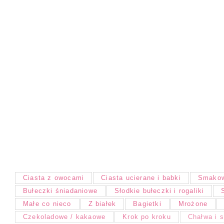
Ciasta z owocami
Ciasta ucierane i babki
Smakow
Bułeczki śniadaniowe
Słodkie bułeczki i rogaliki
Małe co nieco
Z białek
Bagietki
Mrożone
Czekoladowe / kakaowe
Krok po kroku
Chałwa i 