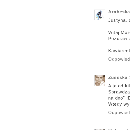
Arabesk
Justyna, 
Witaj Mor
Pozdrawi
Kawiarenk
Odpowie
Zussska
A ja od k
Sprawdza 
na dno" :
Wtedy wyc
Odpowie