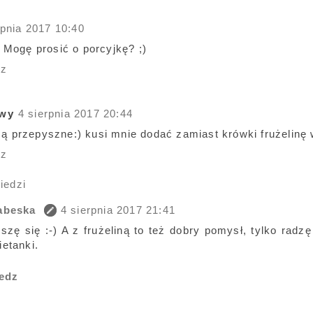
rpnia 2017 10:40
Mogę prosić o porcyjkę? ;)
dz
wy
4 sierpnia 2017 20:44
 są przepyszne:) kusi mnie dodać zamiast krówki frużelinę 
dz
iedzi
abeska
4 sierpnia 2017 21:41
szę się :-) A z frużeliną to też dobry pomysł, tylko rad
etanki.
edz