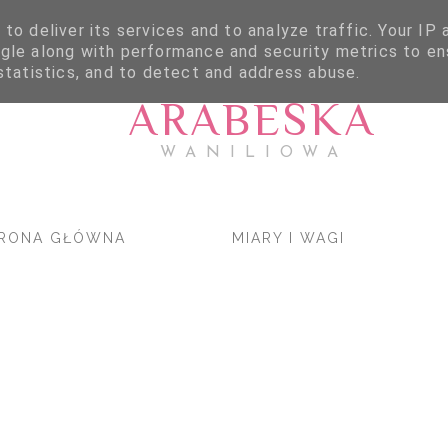
to deliver its services and to analyze traffic. Your IP
gle along with performance and security metrics to en
statistics, and to detect and address abuse.
ARABESKA
WANILIOWA
RONA GŁÓWNA
MIARY I WAGI