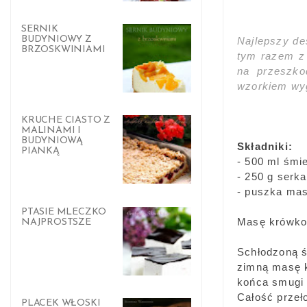
SERNIK
BUDYNIOWY Z
Najlepszy de
BRZOSKWINIAMI
tym razem z 
na przeszko
wzorkiem wygl
KRUCHE CIASTO Z
MALINAMI I
BUDYNIOWĄ
Składniki:
PIANKĄ
- 500 ml śmi
- 250 g serk
- puszka mas
PTASIE MLECZKO
Masę krówkow
NAJPROSTSZE
Schłodzoną ś
zimną masę k
końca smugi
Całość przeł
PLACEK WŁOSKI