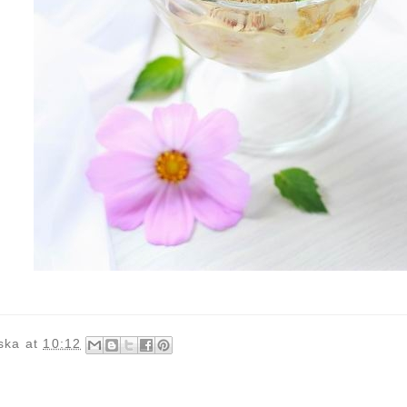
ska
at
10:12