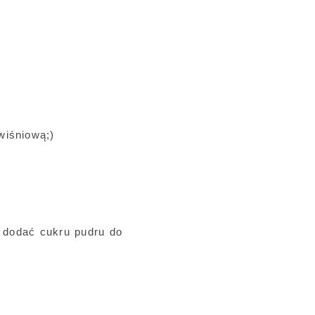
wiśniową;)
zę dodać cukru pudru do