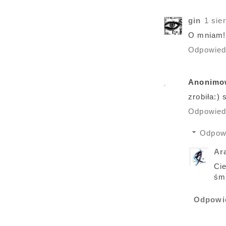
gin
1 sie
O mniam! 
Odpowie
Anonimo
zrobiła:)
Odpowie
Odpow
Ar
Cie
śmi
Odpowi