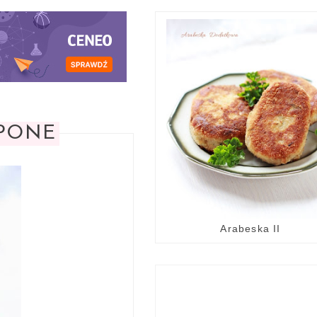
PONE
Arabeska II