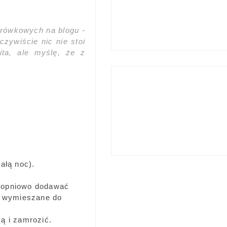
 krówkowych na blogu -
zywiście nic nie stoi
ita, ale myślę, że z
ałą noc).
Stopniowo dodawać
e wymieszane do
ą i zamrozić.