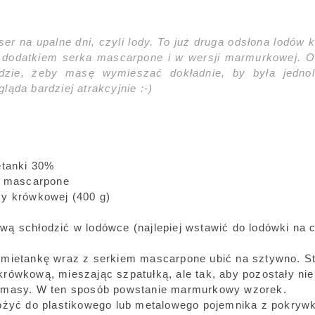
ser na upalne dni, czyli lody. To już druga odsłona lodów
dodatkiem serka mascarpone i w wersji marmurkowej. Oc
dzie, żeby masę wymieszać dokładnie, by była jednol
ąda bardziej atrakcyjnie :-)
etanki 30%
a mascarpone
y krówkowej (400 g)
ą schłodzić w lodówce (najlepiej wstawić do lodówki na c
mietankę wraz z serkiem mascarpone ubić na sztywno. 
rówkową, mieszając szpatułką, ale tak, aby pozostały ni
 masy. W ten sposób powstanie marmurkowy wzorek.
ożyć do plastikowego lub metalowego pojemnika z pokrywk