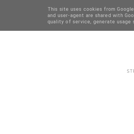
This site uses cookies from Google 
and user-agent are shared with Goo
quality of service, generate usage 
ST