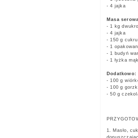
- 4 jajka
Masa serow
- 1 kg dwukr
- 4 jajka
- 150 g cukru
- 1 opakowan
- 1 budyń wa
- 1 łyżka mą
Dodatkowo:
- 100 g wiór
- 100 g gorzk
- 50 g czeko
PRZYGOTOW
1. Masło, cu
dopuszczając