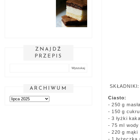
ZNAJDŹ
PRZEPIS
SKŁADNIKI:
ARCHIWUM
Ciasto:
- 250 g masł
- 150 g cukru
- 3 łyżki kak
- 75 ml wody
- 220 g mąki
- 1 łyżeczka