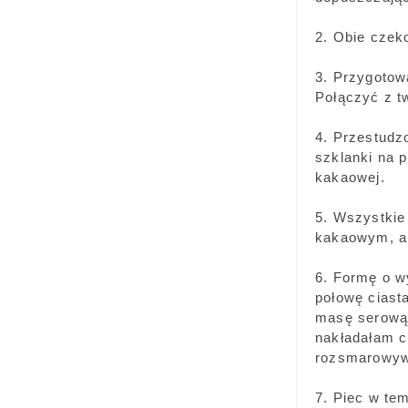
2. Obie czek
3. Przygotow
Połączyć z t
4. Przestudz
szklanki na 
kakaowej.
5. Wszystkie
kakaowym, a
6. Formę o w
połowę ciast
masę serową, 
nakładałam c
rozsmarowywa
7. Piec w te