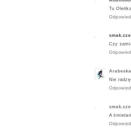
Tu Oleńka
Odpowie
smak.cze
Czy zami
Odpowie
Arabesk
Nie radzę
Odpowie
smak.cze
A śmieta
Odpowie