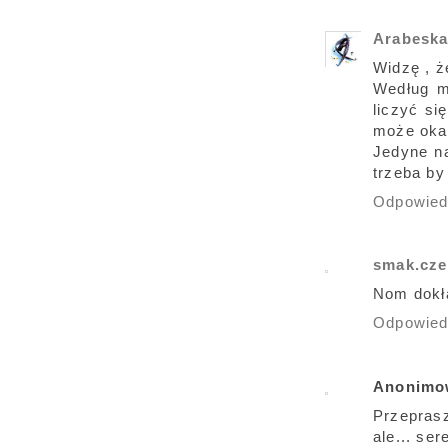
Arabesk
Widzę , ż
Według m
liczyć si
może okaz
Jedyne na
trzeba by
Odpowie
smak.cze
Nom dokła
Odpowie
Anonimo
Przeprasz
ale... ser