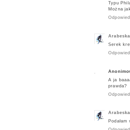
Typu Phil
Można ja
Odpowie
Arabesk
Serek kre
Odpowie
Anonimo
A ja baa
prawda?
Odpowie
Arabesk
Podałam w
Odpowie