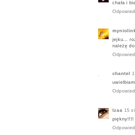
chała i b
Odpowie
myniolin
jejku... 
należę do 
Odpowie
chantel
1
uwielbiam
Odpowie
Izaa
15 s
piękny!!!!
Odpowie