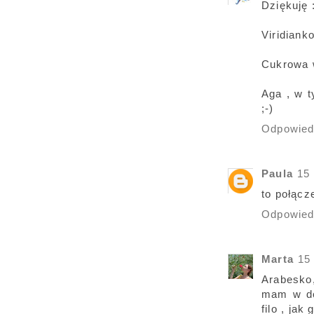
Dziękuję :
Viridiank
Cukrowa w
Aga , w t
;-)
Odpowie
Paula
15 
to połącz
Odpowie
Marta
15
Arabesko,
mam w do
filo , ja