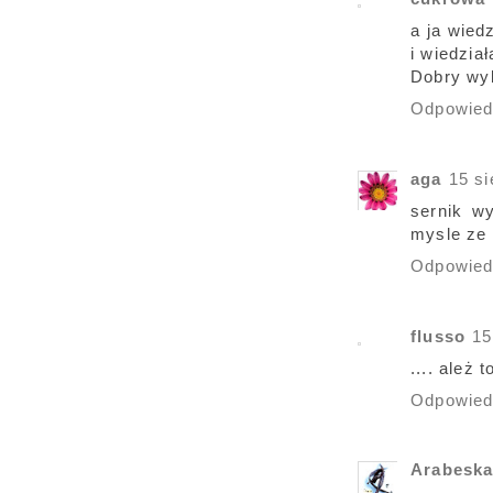
a ja wied
i wiedział
Dobry wyb
Odpowie
aga
15 si
sernik wy
mysle ze
Odpowie
flusso
15
.... ależ
Odpowie
Arabesk