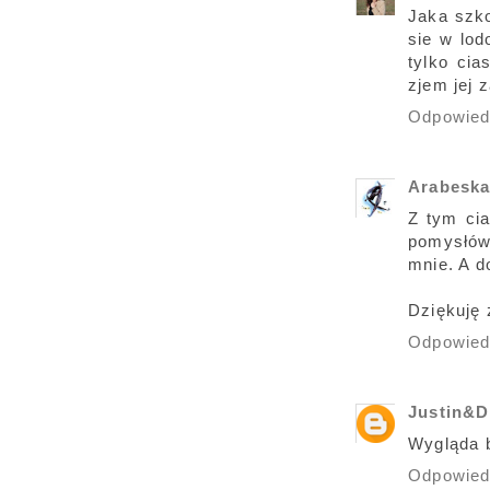
Jaka szko
sie w lod
tylko cia
zjem jej 
Odpowie
Arabesk
Z tym cia
pomysłów 
mnie. A d
Dziękuję 
Odpowie
Justin&D
Wygląda 
Odpowie