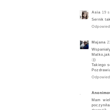
Asia
19 s
Sernik ta
Odpowie
Majana
2
Wspaniały
Matko,jak
:))
Takiego s
Pozdrawi
Odpowie
Anonimo
Mam wiel
poczynił