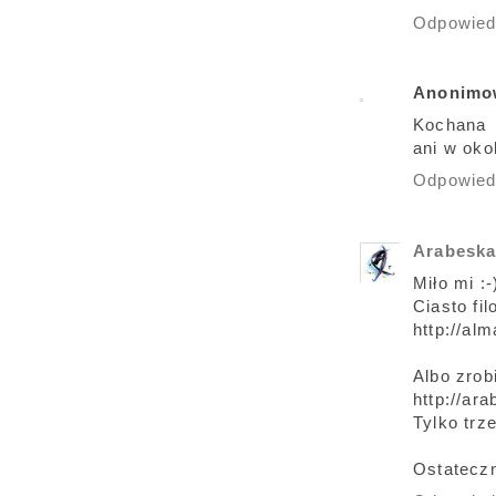
Odpowie
Anonimo
Kochana 
ani w oko
Odpowie
Arabesk
Miło mi :-
Ciasto fil
http://al
Albo zrob
http://ar
Tylko trz
Ostateczn