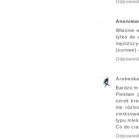
Odpowie
Anonimo
Właśnie w
tylko do
najniższy
(surowe) 
Odpowie
Arabesk
Bardzo mi
Piekłam 
serek kre
nie różni
zmiksowa
typu mlek
Co do cia
Odpowie