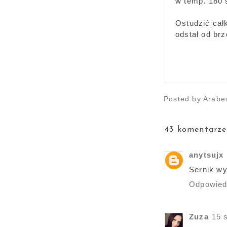
w temp. 180 
Ostudzić cał
odstał od br
Posted by
Arabe
43 komentarze
anytsujx
Sernik wy
Odpowie
Zuza
15 