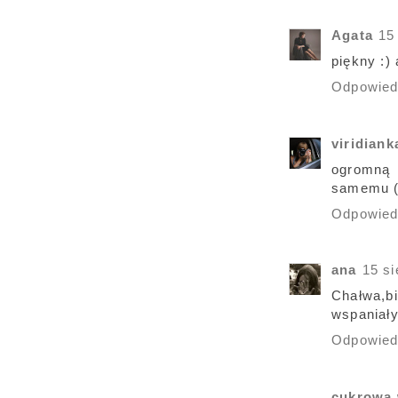
Agata
15
piękny :)
Odpowie
viridiank
ogromną 
samemu (
Odpowie
ana
15 si
Chałwa,bi
wspaniały
Odpowie
cukrowa