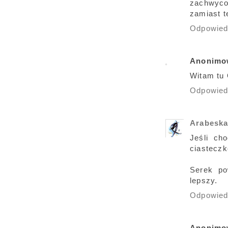
zachwyco
zamiast t
Odpowie
Anonimo
Witam tu 
Odpowie
Arabesk
Jeśli ch
ciasteczk
Serek po
lepszy.
Odpowie
Anonimo