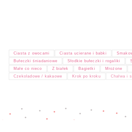
Ciasta z owocami
Ciasta ucierane i babki
Smakow
Bułeczki śniadaniowe
Słodkie bułeczki i rogaliki
Małe co nieco
Z białek
Bagietki
Mrożone
Czekoladowe / kakaowe
Krok po kroku
Chałwa i 