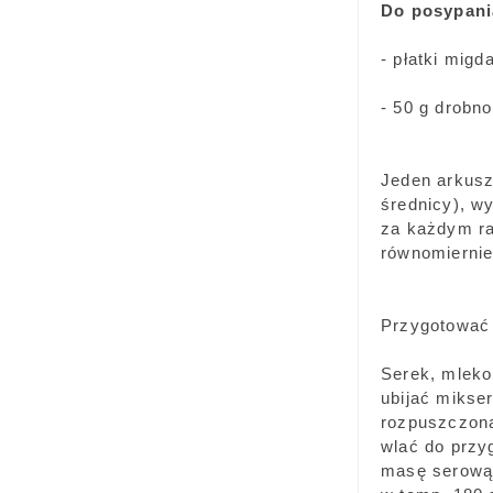
Do posypani
- płatki migd
- 50 g drobn
Jeden arkusz
średnicy), w
za każdym ra
równomiernie
Przygotować
Serek, mleko
ubijać mikse
rozpuszczoną
wlać do przy
masę serową.