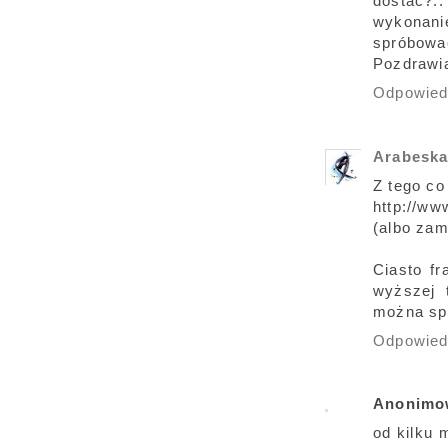
dostać?..
wykonani
spróbować
Pozdrawi
Odpowie
Arabesk
Z tego co
http://ww
(albo zam
Ciasto fr
wyższej 
można spr
Odpowie
Anonimo
od kilku 