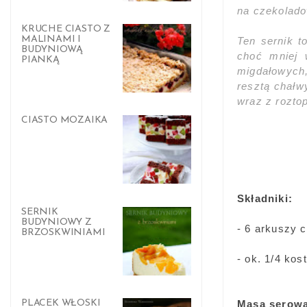
na czekolado
KRUCHE CIASTO Z
MALINAMI I
Ten sernik t
BUDYNIOWĄ
choć mniej 
PIANKĄ
migdałowych,
resztą chałwy
wraz z rozto
CIASTO MOZAIKA
Składniki:
SERNIK
BUDYNIOWY Z
- 6 arkuszy ci
BRZOSKWINIAMI
- ok. 1/4 ko
PLACEK WŁOSKI
Masa serow