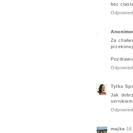
bez ciast
Odpowie
Anonimo
Za chałwą
przekonuj
Pozdrawi
Odpowie
Tylko Sp
Jak dobr
sernikiem 
Odpowie
majka
16