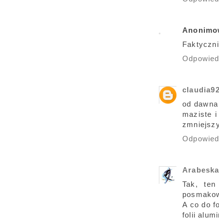
Anonimo
Faktyczni
Odpowie
claudia9
od dawna 
maziste i
zmniejszy
Odpowie
Arabesk
Tak, ten
posmakow
A co do f
folii alu