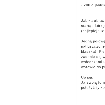
- 200 g jabłe
Jabłka obrać
startą skórkę
(najlepiej t
Jedną połowę
natłuszczonej
blaszka). Pie
zacznie się 
wałeczkami u
wstawić do pi
Uwagi:
Ja swoją for
położyć tylko