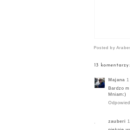
Posted by
Arabe
13 komentarzy
Majana
1
Bardzo mi
Mniam:)
Odpowie
zauberi
1
pięknie w