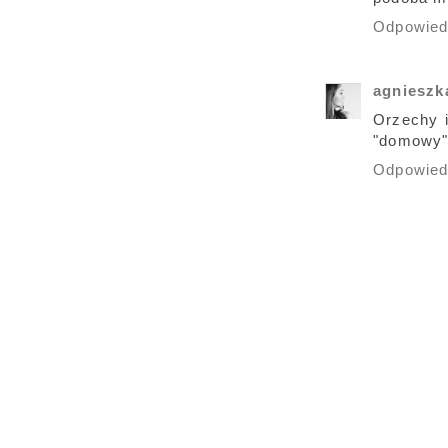
Odpowie
agnieszk
Orzechy i
"domowy"
Odpowie