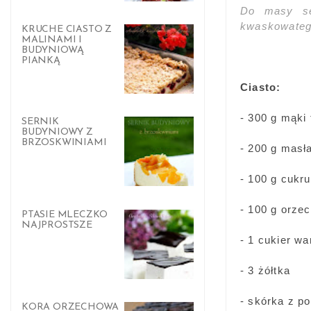
Do masy ser
kwaskowateg
KRUCHE CIASTO Z
MALINAMI I
BUDYNIOWĄ
PIANKĄ
Ciasto:
- 300 g mąki 
SERNIK
BUDYNIOWY Z
BRZOSKWINIAMI
- 200 g masł
- 100 g cukr
- 100 g orze
PTASIE MLECZKO
NAJPROSTSZE
- 1 cukier wa
- 3 żółtka
- skórka z p
KORA ORZECHOWA