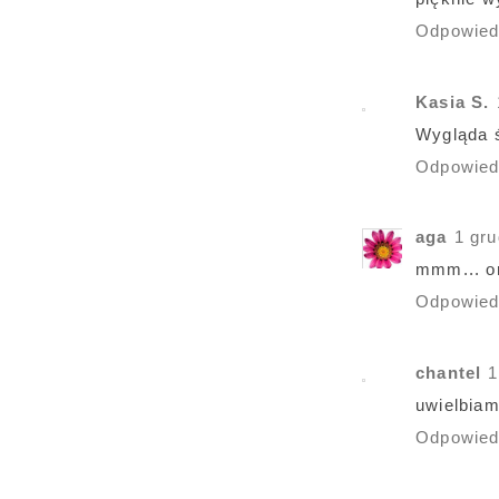
Odpowie
Kasia S.
Wygląda ś
Odpowie
aga
1 gru
mmm... or
Odpowie
chantel
1
uwielbiam
Odpowie