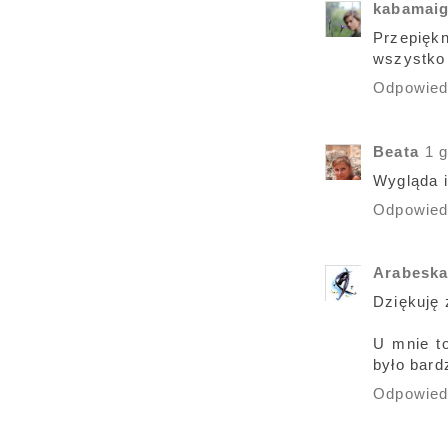
kabamai
Przepięk
wszystko 
Odpowie
Beata
1 
Wygląda 
Odpowie
Arabesk
Dziękuję 
U mnie to
było bard
Odpowie