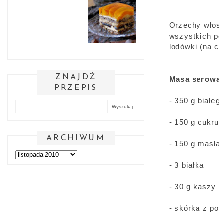
Orzechy włosk
wszystkich p
lodówki (na 
ZNAJDŹ
Masa serow
PRZEPIS
- 350 g białe
- 150 g cukru
ARCHIWUM
- 150 g masł
- 3 białka
- 30 g kaszy
- skórka z p