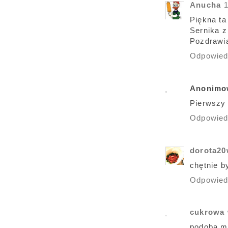
Anucha
Piękna ta
Sernika z
Pozdrawi
Odpowie
Anonimo
Pierwszy 
Odpowie
dorota2
chętnie 
Odpowie
cukrowa
podoba mi