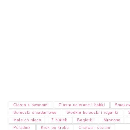
Ciasta z owocami
Ciasta ucierane i babki
Smakow
Bułeczki śniadaniowe
Słodkie bułeczki i rogaliki
Małe co nieco
Z białek
Bagietki
Mrożone
Poradnik
Krok po kroku
Chałwa i sezam