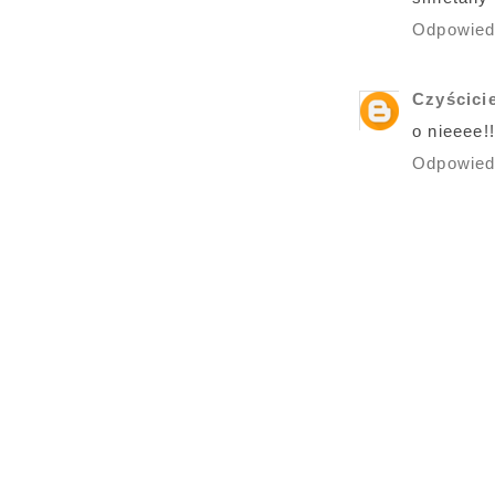
Odpowie
Czyścici
o nieeee!!
Odpowie