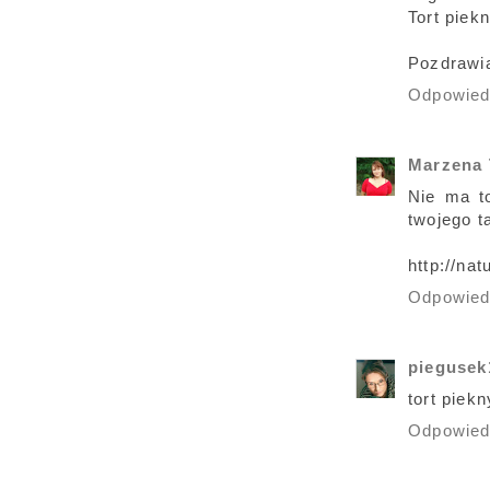
Tort piek
Pozdrawia
Odpowie
Marzena 
Nie ma t
twojego t
http://na
Odpowie
piegusek
tort piek
Odpowie