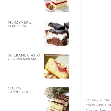
MURZYNEK Z
KOKOSEM
UCIERANE CIASTO
Z TRUSKAWKAMI
CIASTO
CAPPUCCINO
Trochę smutn
córki
(wpis ja
Nie podaję n