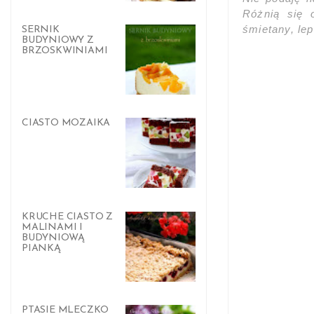
Różnią się o
śmietany, le
SERNIK
BUDYNIOWY Z
BRZOSKWINIAMI
CIASTO MOZAIKA
KRUCHE CIASTO Z
MALINAMI I
BUDYNIOWĄ
PIANKĄ
PTASIE MLECZKO