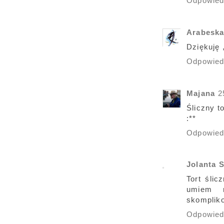
Odpowie
Arabesk
Dziękuję 
Odpowie
Majana
2
Śliczny t
:**
Odpowie
Jolanta 
Tort ślic
umiem 
skomplik
Odpowie