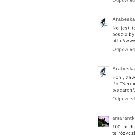
Odpowie
Arabesk
No jest t
poszło by 
http://w
Odpowie
Arabesk
Ech , zaw
Po "Serio
p/search
Odpowie
amarantk
100 lat d
te różycz