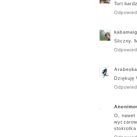
Tort bard
Odpowie
kabamai
Śliczny. 
Odpowie
Arabesk
Dziękuję
Odpowie
Anonimo
O, nawet 
wyczarow
stokrotka