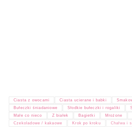
Ciasta z owocami
Ciasta ucierane i babki
Smakow
Bułeczki śniadaniowe
Słodkie bułeczki i rogaliki
Małe co nieco
Z białek
Bagietki
Mrożone
Czekoladowe / kakaowe
Krok po kroku
Chałwa i 