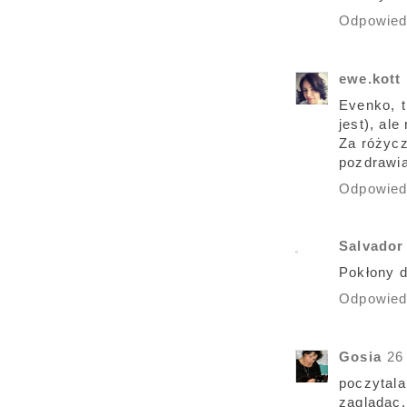
Odpowie
ewe.kott
Evenko, t
jest), al
Za różycz
pozdrawia
Odpowie
Salvador
Pokłony d
Odpowie
Gosia
26
poczytal
zagladac..