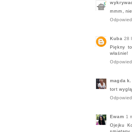
wykrywa
mmm, nie 
Odpowie
Kuba
28 
Piękny t
właśnie!
Odpowie
magda k.
tort wygl
Odpowie
Ewam
1 
Ojejku K
smietany 