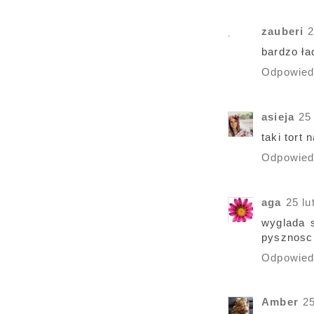
zauberi
2
bardzo ła
Odpowie
asieja
25
taki tort
Odpowie
aga
25 lu
wyglada s
pysznosci
Odpowie
Amber
25