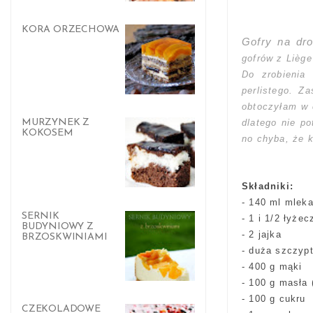
KORA ORZECHOWA
Gofry na dr
gofrów z Liège
Do zrobienia
perlistego. Z
obtoczyłam w 
dlatego nie p
MURZYNEK Z
KOKOSEM
no chyba, że k
Składniki:
- 140 ml mlek
SERNIK
- 1 i 1/2 łyże
BUDYNIOWY Z
- 2 jajka
BRZOSKWINIAMI
- duża szczypt
- 400 g mąki
- 100 g masła 
- 100 g cukru
CZEKOLADOWE