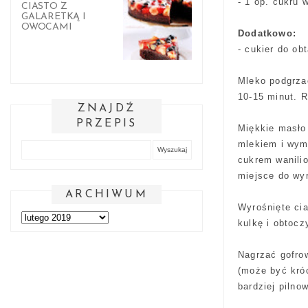
- 1 op. cukru 
CIASTO Z
GALARETKĄ I
OWOCAMI
Dodatkowo:
- cukier do ob
Mleko podgrzać
10-15 minut. R
ZNAJDŹ
PRZEPIS
Miękkie masło 
mlekiem i wymi
cukrem wanili
miejsce do wyr
ARCHIWUM
Wyrośnięte ci
kulkę i obtocz
Nagrzać gofrow
(może być króc
bardziej pilnow