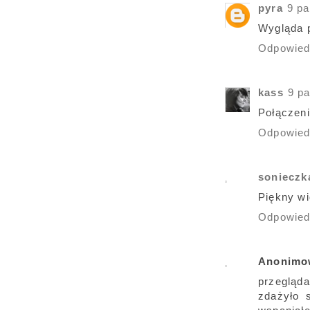
pyra
9 pa
Wygląda p
Odpowie
kass
9 pa
Połączeni
Odpowie
sonieczk
Piękny wi
Odpowie
Anonimo
przegląda
zdażyło s