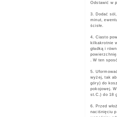
Odstawić w p
3. Dodać sól
minut, ewent
ścisłe.
4. Ciasto po
kilkakrotnie
gładką i rów
powierzchnię
. W ten spos
5. Uformować
wyżej, tak a
góry) do kos
pokojowej. W
st.C.) do 18 
6. Przed wło
naciśnięciu 