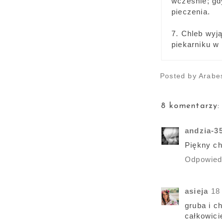
wcześnie; gd
pieczenia.
7. Chleb wyj
piekarniku w
Posted by
Arabe
8 komentarzy:
andzia-3
Piękny ch
Odpowie
asieja
18
gruba i c
całkowici