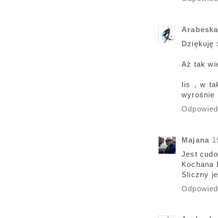
Arabesk
Dziękuję :
Aż tak wi
Iis , w t
wyrośnie 
Odpowie
Majana
1
Jest cudo
Kochana E
Sliczny je
Odpowie