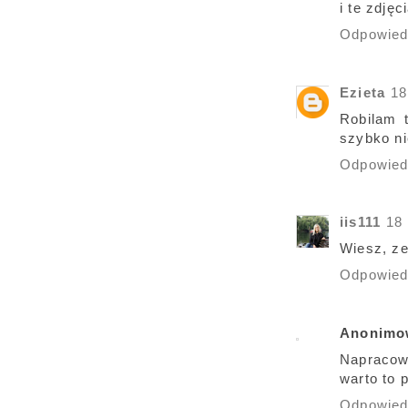
i te zdjęc
Odpowie
Ezieta
18
Robilam 
szybko ni
Odpowie
iis111
18
Wiesz, ze
Odpowie
Anonimo
Napracow
warto to 
Odpowie