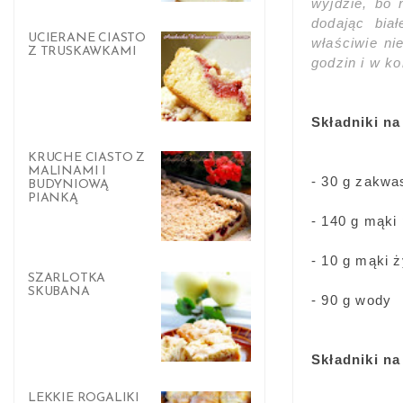
wyjdzie, bo 
dodając bia
UCIERANE CIASTO
właściwie ni
Z TRUSKAWKAMI
godzin i w ko
Składniki na
KRUCHE CIASTO Z
MALINAMI I
- 30 g zakwa
BUDYNIOWĄ
PIANKĄ
- 140 g mąki
- 10 g mąki ż
SZARLOTKA
SKUBANA
- 90 g wody
Składniki na
LEKKIE ROGALIKI