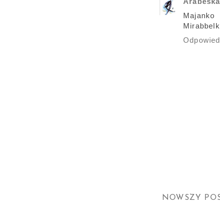
Arabesk
Majanko 
Mirabbelk
Odpowie
NOWSZY PO